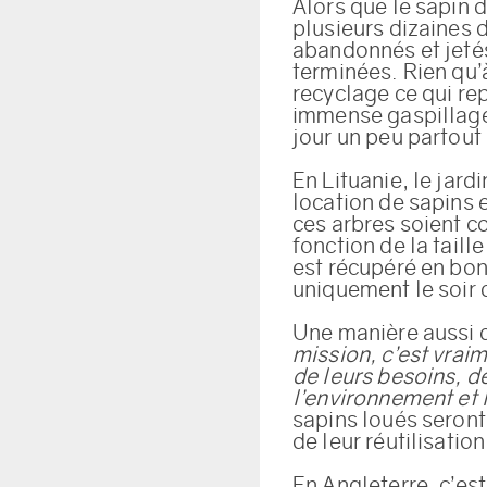
Alors que le sapin 
plusieurs dizaines d
abandonnés et jetés
terminées. Rien qu’à
recyclage ce qui re
immense gaspillage 
jour un peu partout
En Lituanie, le jar
location de sapins e
ces arbres soient co
fonction de la taill
est récupéré en bonn
uniquement le soir 
Une manière aussi d
mission, c’est vrai
de leurs besoins, de
l’environnement et 
sapins loués seront 
de leur réutilisatio
En Angleterre, c’es