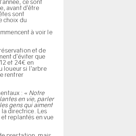
d’année, ce sont
e, avant d’être
êtes sont
e choix du
ommencent à voir le
réservation et de
ment d’éviter que
 12 et 24€ en
 loueur si l’arbre
e rentrer
mentaux : «
Notre
antes en vie, parler
 les gens qui aiment
la directrice. Les
 et replantés en vue
de prestation, mais