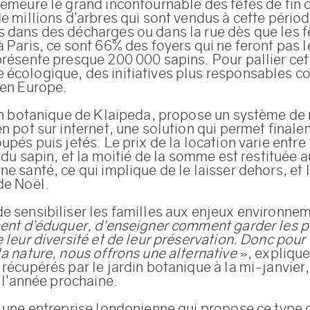
demeure le grand incontournable des fêtes de fin 
e millions d’arbres qui sont vendus à cette périod
 dans des décharges ou dans la rue dès que les f
 Paris, ce sont 66% des foyers qui ne feront pas l
présente presque 200 000 sapins. Pour pallier cet
écologique, des initiatives plus responsables c
 en Europe.
din botanique de Klaipeda, propose un système de 
n pot sur internet, une solution qui permet finale
upés puis jetés. Le prix de la location varie entre
e du sapin, et la moitié de la somme est restituée au
e santé, ce qui implique de le laisser dehors, et l
de Noël.
e sensibiliser les familles aux enjeux environne
ment d’éduquer, d’enseigner comment garder les pl
 leur diversité et de leur préservation. Donc pour
la nature, nous offrons une alternative
», explique 
récupérés par le jardin botanique à la mi-janvier,
n l’année prochaine.
t une entreprise londonienne qui propose ce type 