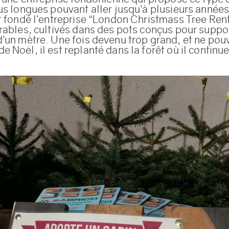
us longues pouvant aller jusqu’à plusieurs année
t fondé l’entreprise “London Christmass Tree Renta
rables, cultivés dans des pots conçus pour suppor
’un mètre. Une fois devenu trop grand, et ne pouva
 Noël, il est replanté dans la forêt où il continue