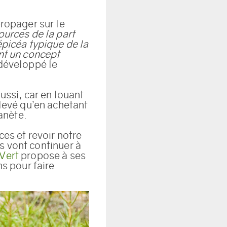
propager sur le
sources de la part
épicéa typique de la
ent un concept
 développé le
ssi, car en louant
élevé qu’en achetant
lanète.
ces et revoir notre
es vont continuer à
Vert
propose à ses
ns pour faire