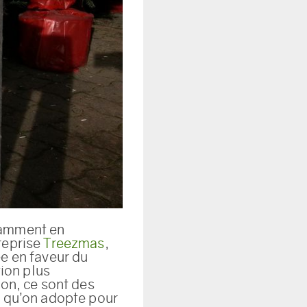
tamment en
reprise
Treezmas
,
ée en faveur du
ion plus
ion, ce sont des
t qu’on adopte pour