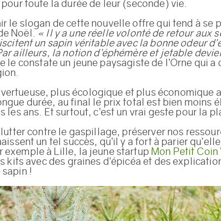
 pour toute la durée de leur (seconde) vie.
r le slogan de cette nouvelle offre qui tend à se 
de Noël.
« Il y a une réelle volonté de retour aux 
iscitent un sapin véritable avec la bonne odeur d’
Par ailleurs, la notion d’éphémère et jetable devi
ue le constate un jeune paysagiste de l’Orne qui a
gion.
vertueuse, plus écologique et plus économique au
ngue durée, au final le prix total est bien moins 
s les ans. Et surtout, c’est un vrai geste pour la p
 lutter contre le gaspillage, préserver nos ressour
aissent un tel succès, qu’il y a fort à parier qu’ell
 exemple à Lille, la jeune startup
Mon Petit Coin 
es kits avec des graines d’épicéa et des explicatio
 sapin !